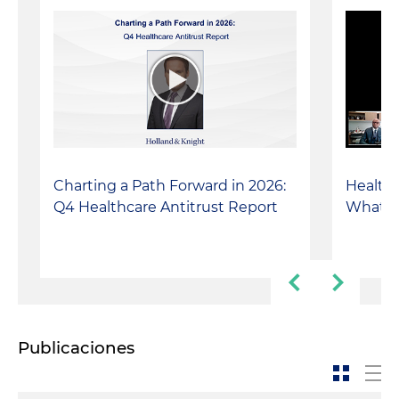
Charting a Path Forward in 2026:
Healthca
Q4 Healthcare Antitrust Report
What I
Publicaciones