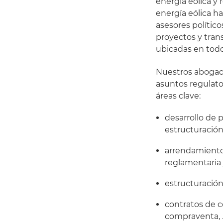
energía eólica y 
energía eólica h
asesores polític
proyectos y tran
ubicadas en tod
Nuestros abogado
asuntos regulator
áreas clave:
desarrollo de 
estructuración
arrendamiento 
reglamentaria 
estructuración
contratos de 
compraventa,