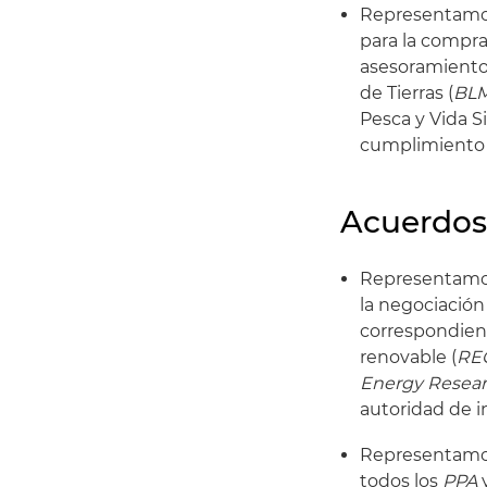
Representamos 
para la compra 
asesoramiento 
de Tierras (
BL
Pesca y Vida S
cumplimiento d
Acuerdos
Representamo
la negociación
correspondient
renovable (
RE
Energy Resear
autoridad de i
Representamos
todos los
PPA
y