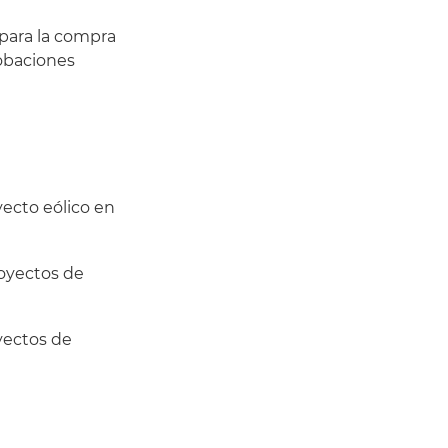
para la compra
robaciones
yecto eólico en
royectos de
oyectos de