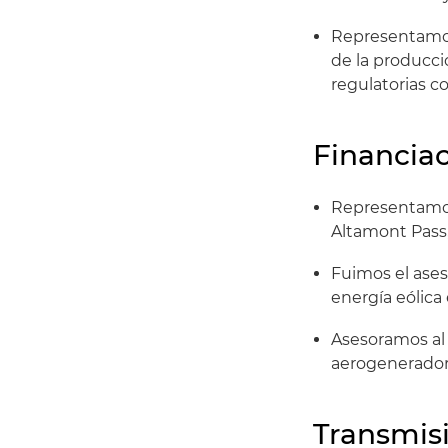
Representamos
de la producci
regulatorias c
Financia
Representamos 
Altamont Pass,
Fuimos el ases
energía eólica 
Asesoramos al 
aerogenerador
Transmis