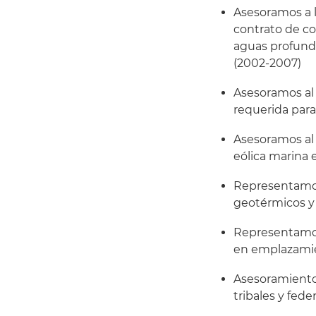
Asesoramos a l
contrato de c
aguas profunda
(2002-2007)
Asesoramos al 
requerida para
Asesoramos al
eólica marina e
Representamos 
geotérmicos y
Representamos 
en emplazamie
Asesoramiento
tribales y fede