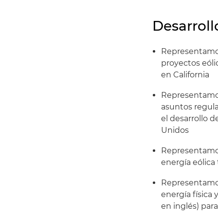
Desarroll
Representamos 
proyectos eóli
en California
Representamos
asuntos regul
el desarrollo 
Unidos
Representamos
energía eólica
Representamos
energía física 
en inglés) para