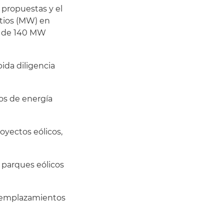
 propuestas y el
tios (MW) en
no de 140 MW
bida diligencia
os de energía
oyectos eólicos,
 parques eólicos
s emplazamientos