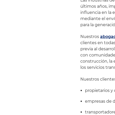
Las industrias de
últimos años, im
influencia en la
mediante el envío
para la generaci
Nuestros
abogad
clientes en todas
previa al desarro
con comunidades 
construcción, la
los servicios tra
Nuestros cliente
propietarios 
empresas de di
transportador