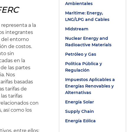
Ambientales
FERC
Maritime: Energy,
LNG/LPG and Cables
 representa a la
Midstream
Los integrantes
Nuclear Energy and
 del entorno
Radioactive Materials
ión de costos.
to sin
Petróleo y Gas
cadas en la
Política Pública y
 de las partes
Regulación
ia. Nos
Impuestos Aplicables a
arifas basadas
Energías Renovables y
s tarifas de
Alternativas
las tarifas
Energía Solar
s relacionados con
s, así como los
Supply Chain
Energía Eólica
vos, entre ellos: