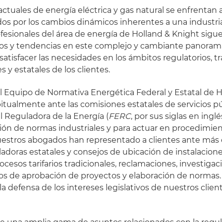
ctuales de energía eléctrica y gas natural se enfrentan a
os por los cambios dinámicos inherentes a una industr
ofesionales del área de energía de Holland & Knight sigue
los y tendencias en este complejo y cambiante panorama
atisfacer las necesidades en los ámbitos regulatorios, t
es y estatales de los clientes.
 Equipo de Normativa Energética Federal y Estatal de H
ualmente ante las comisiones estatales de servicios púb
 Reguladora de la Energía (
FERC
, por sus siglas en ingl
ción de normas industriales y para actuar en procedimie
uestros abogados han representado a clientes ante más
adoras estatales y consejos de ubicación de instalacion
esos tarifarios tradicionales, reclamaciones, investigac
sos de aprobación de proyectos y elaboración de normas
a defensa de los intereses legislativos de nuestros clien