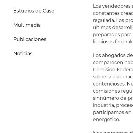
Los vendedores a
Estudios de Caso
constantes cread
regulada. Los pr
Multimedia
últimos desarrol
preparados para s
Publicaciones
litigiosos federal
Noticias
Los abogados del
comparecen habit
Comisión Federal
sobre la elabora
contenciosos. N
comisiones regul
sinnúmero de proc
industria, proce
participamos en l
energético.