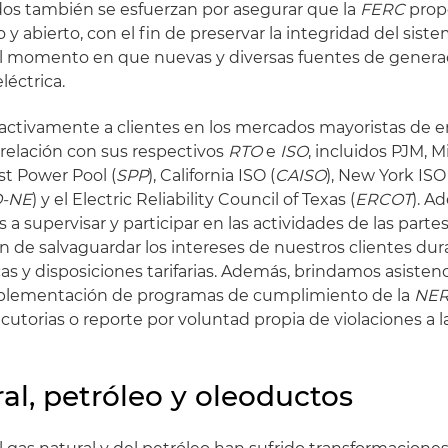
os también se esfuerzan por asegurar que la
FERC
prop
 y abierto, con el fin de preservar la integridad del sist
el momento en que nuevas y diversas fuentes de genera
léctrica.
tivamente a clientes en los mercados mayoristas de en
relación con sus respectivos
RTO
e
ISO
, incluidos PJM, 
st Power Pool (
SPP
), California ISO (
CAISO
), New York ISO 
O-NE
) y el Electric Reliability Council of Texas (
ERCOT
). A
supervisar y participar en las actividades de las parte
in de salvaguardar los intereses de nuestros clientes dur
as y disposiciones tarifarias. Además, brindamos asisten
implementación de programas de cumplimiento de la
NE
ecutorias o reporte por voluntad propia de violaciones a 
al, petróleo y oleoductos