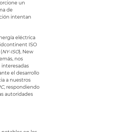
orcione un
ema de
ción intentan
ergía eléctrica
Midcontinent ISO
(
NY-ISO
), New
demás, nos
s interesadas
ante el desarrollo
cia a nuestros
RC
, respondiendo
las autoridades