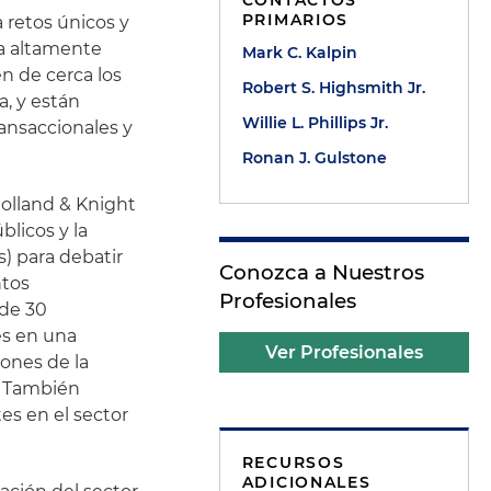
CONTACTOS
PRIMARIOS
 retos únicos y
ia altamente
Mark C. Kalpin
n de cerca los
Robert S. Highsmith Jr.
, y están
Willie L. Phillips Jr.
ransaccionales y
Ronan J. Gulstone
olland & Knight
licos y la
és) para debatir
Conozca a Nuestros
ntos
Profesionales
 de 30
es en una
Ver Profesionales
iones de la
. También
tes en el sector
RECURSOS
ADICIONALES