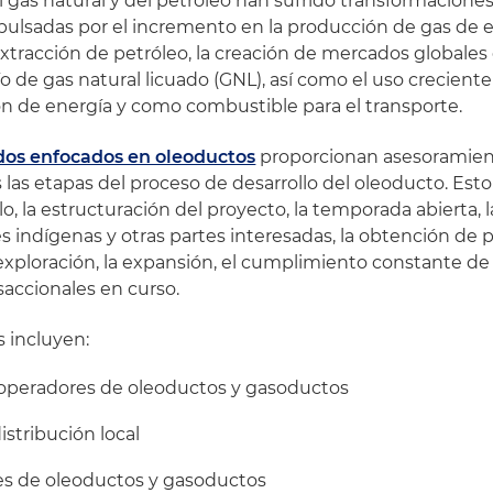
l gas natural y del petróleo han sufrido transformacione
pulsadas por el incremento en la producción de gas de e
 extracción de petróleo, la creación de mercados globales
 de gas natural licuado (GNL), así como el uso creciente
ón de energía y como combustible para el transporte.
os enfocados en oleoductos
proporcionan asesoramien
 las etapas del proceso de desarrollo del oleoducto. Esto 
llo, la estructuración del proyecto, la temporada abierta, 
indígenas y otras partes interesadas, la obtención de p
 exploración, la expansión, el cumplimiento constante de
nsaccionales en curso.
s incluyen:
y operadores de oleoductos y gasoductos
stribución local
es de oleoductos y gasoductos