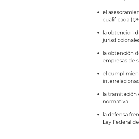
el asesoramien
cualificada (
Q
la obtención d
jurisdiccionale
la obtención d
empresas de se
el cumplimient
interrelaciona
la tramitación
normativa
la defensa fre
Ley Federal de