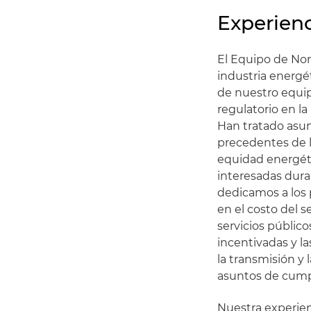
Experienc
El Equipo de Nor
industria energé
de nuestro equip
regulatorio en la
Han tratado asun
precedentes de l
equidad energétic
interesadas dura
dedicamos a los 
en el costo del s
servicios públicos
incentivadas y la
la transmisión y 
asuntos de cump
Nuestra experien