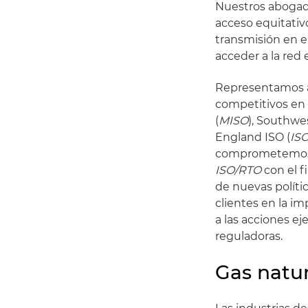
Nuestros abogad
acceso equitativo
transmisión en 
acceder a la red e
Representamos ac
competitivos en 
(
MISO
), Southwe
England ISO (
IS
comprometemos a 
ISO/RTO
con el f
de nuevas polític
clientes en la 
a las acciones ej
reguladoras.
Gas natur