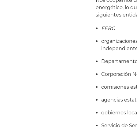
Nos ocupamos de
energético, lo qu
siguientes entid
FERC
organizaciones
independiente
Departamento 
Corporación No
comisiones est
agencias estat
gobiernos loca
Servicio de Ser