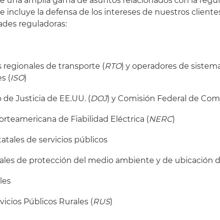
 una amplia gama de asuntos relacionados con la regula
e incluye la defensa de los intereses de nuestros cliente
ades reguladoras:
 regionales de transporte (
RTO
) y operadores de sistem
s (
ISO
)
de Justicia de EE.UU. (
DOJ
) y Comisión Federal de Come
rteamericana de Fiabilidad Eléctrica (
NERC
)
atales de servicios públicos
ales de protección del medio ambiente y de ubicación d
les
vicios Públicos Rurales (
RUS
)