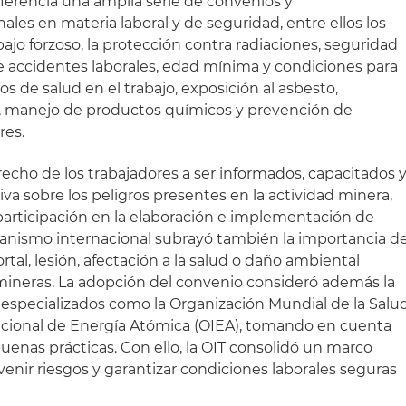
erencia una amplia serie de convenios y
es en materia laboral y de seguridad, entre ellos los
rabajo forzoso, la protección contra radiaciones, seguridad
 accidentes laborales, edad mínima y condiciones para
ios de salud en el trabajo, exposición al asbesto,
n, manejo de productos químicos y prevención de
res.
echo de los trabajadores a ser informados, capacitados 
a sobre los peligros presentes en la actividad minera,
participación en la elaboración e implementación de
ganismo internacional subrayó también la importancia d
rtal, lesión, afectación a la salud o daño ambiental
mineras. La adopción del convenio consideró además la
especializados como la Organización Mundial de la Salu
acional de Energía Atómica (OIEA), tomando en cuenta
buenas prácticas. Con ello, la OIT consolidó un marco
venir riesgos y garantizar condiciones laborales seguras