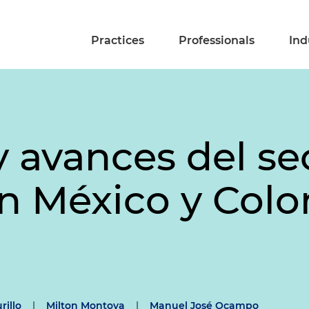
Practices
Professionals
Ind
 avances del se
 en México y Col
rillo
|
Milton Montoya
|
Manuel José Ocampo