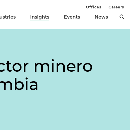
Offices
Careers
ustries
Insights
Events
News
ctor minero
ombia