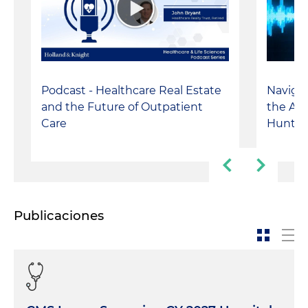
Podcast - Healthcare Real Estate
Navigat
and the Future of Outpatient
the AS
Care
Hunts
Publicaciones