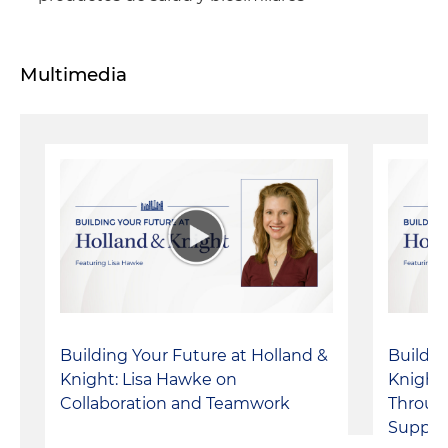
Multimedia
Building Your Future at Holland &
Buildin
Knight: Lisa Hawke on
Knight:
Collaboration and Teamwork
Throug
Suppor