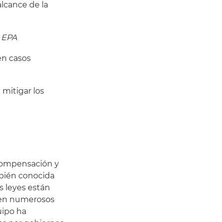
alcance de la
a
EPA
en casos
 mitigar los
 Compensación y
ambién conocida
s leyes están
, en numerosos
uipo ha