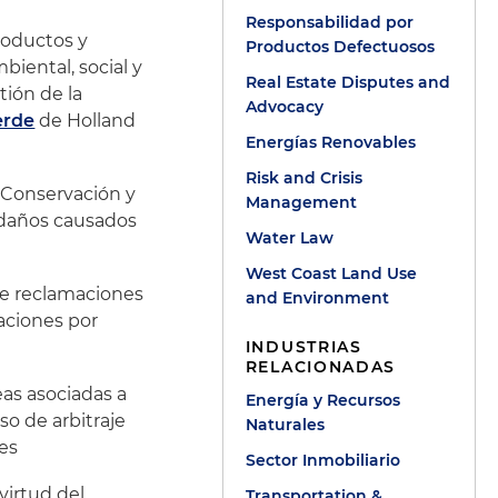
Responsabilidad por
roductos y
Productos Defectuosos
biental, social y
Real Estate Disputes and
tión de la
Advocacy
erde
de Holland
Energías Renovables
Risk and Crisis
e Conservación y
Management
 daños causados
Water Law
West Coast Land Use
de reclamaciones
and Environment
aciones por
INDUSTRIAS
RELACIONADAS
as asociadas a
Energía y Recursos
so de arbitraje
Naturales
es
Sector Inmobiliario
virtud del
Transportation &