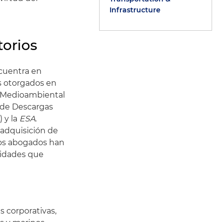
Infrastructure
torios
cuentra en
s otorgados en
ca Medioambiental
n de Descargas
A
) y la
ESA
.
a adquisición de
ros abogados han
tidades que
s corporativas,