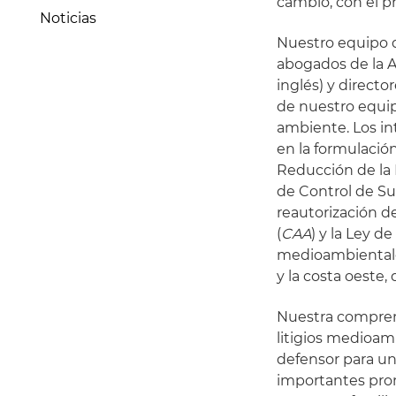
cambio, con el p
Noticias
Nuestro equipo d
abogados de la 
inglés) y directo
de nuestro equi
ambiente. Los in
en la formulació
Reducción de la 
de Control de Su
reautorización de
(
CAA
) y la Ley d
medioambientales
y la costa oeste,
Nuestra comprensi
litigios medioa
defensor para un
importantes prom