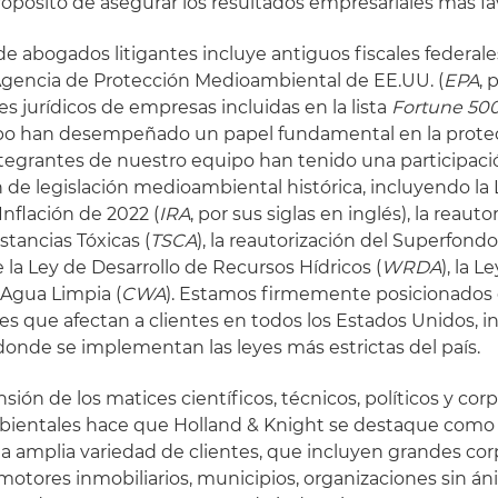
ropósito de asegurar los resultados empresariales más fa
e abogados litigantes incluye antiguos fiscales federales
Agencia de Protección Medioambiental de EE.UU. (
EPA
, 
res jurídicos de empresas incluidas en la lista
Fortune 50
po han desempeñado un papel fundamental en la prote
tegrantes de nuestro equipo han tenido una participació
n de legislación medioambiental histórica, incluyendo la
Inflación de 2022 (
IRA
, por sus siglas en inglés), la reauto
stancias Tóxicas (
TSCA
), la reautorización del Superfondo,
 la Ley de Desarrollo de Recursos Hídricos (
WRDA
), la 
e Agua Limpia (
CWA
). Estamos firmemente posicionados
 que afectan a clientes en todos los Estados Unidos, inc
 donde se implementan las leyes más estrictas del país.
ón de los matices científicos, técnicos, políticos y corp
mbientales hace que Holland & Knight se destaque como
a amplia variedad de clientes, que incluyen grandes cor
otores inmobiliarios, municipios, organizaciones sin án