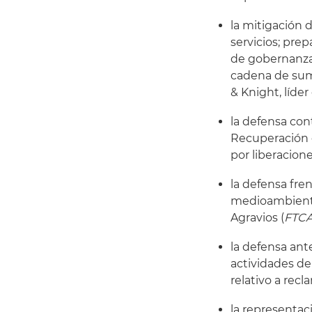
la mitigación 
servicios; prep
de gobernanza 
cadena de sumi
& Knight, líder
la defensa con
Recuperación 
por liberacion
la defensa fre
medioambienta
Agravios (
FTC
la defensa an
actividades de
relativo a rec
la representac