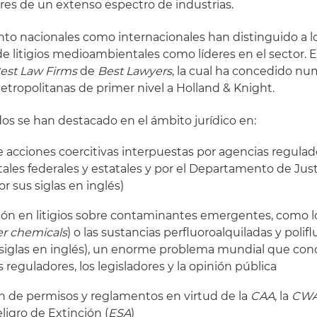
res de un extenso espectro de industrias.
nto nacionales como internacionales han distinguido a 
e litigios medioambientales como líderes en el sector. En
est Law Firms
de
Best Lawyers
, la cual ha concedido n
metropolitanas de primer nivel a Holland & Knight.
s se han destacado en el ámbito jurídico en:
e acciones coercitivas interpuestas por agencias regulad
es federales y estatales y por el Departamento de Justi
por sus siglas en inglés)
ión en litigios sobre contaminantes emergentes, como 
er chemicals
) o las sustancias perfluoroalquiladas y polif
s siglas en inglés), un enorme problema mundial que con
 reguladores, los legisladores y la opinión pública
n de permisos y reglamentos en virtud de la
CAA
, la
CW
ligro de Extinción (
ESA
)