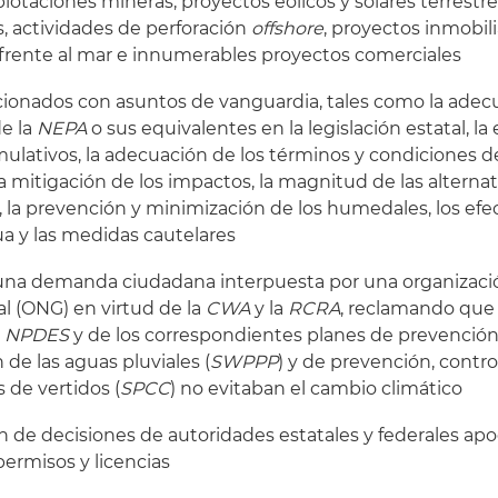
lotaciones mineras, proyectos eólicos y solares terrestre
, actividades de perforación
offshore
, proyectos inmobili
rente al mar e innumerables proyectos comerciales
elacionados con asuntos de vanguardia, tales como la adec
e la
NEPA
o sus equivalentes en la legislación estatal, la
lativos, la adecuación de los términos y condiciones de
a mitigación de los impactos, la magnitud de las alternat
la prevención y minimización de los humedales, los efec
ua y las medidas cautelares
 una demanda ciudadana interpuesta por una organizaci
 (ONG) en virtud de la
CWA
y la
RCRA
, reclamando que 
o
NPDES
y de los correspondientes planes de prevención
de las aguas pluviales (
SWPPP
) y de prevención, contro
 de vertidos (
SPCC
) no evitaban el cambio climático
 de decisiones de autoridades estatales y federales apo
ermisos y licencias