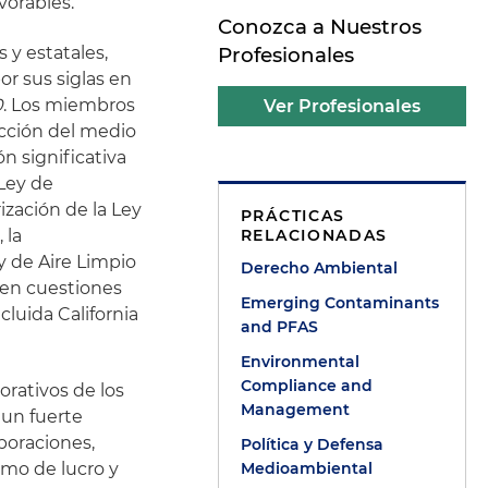
vorables.
Conozca a Nuestros
 y estatales,
Profesionales
por sus siglas en
0
. Los miembros
Ver Profesionales
cción del medio
n significativa
 Ley de
rización de la Ley
PRÁCTICAS
 la
RELACIONADAS
Ley de Aire Limpio
Derecho Ambiental
 en cuestiones
Emerging Contaminants
luida California
and PFAS
Environmental
Compliance and
orativos de los
Management
 un fuerte
poraciones,
Política y Defensa
imo de lucro y
Medioambiental