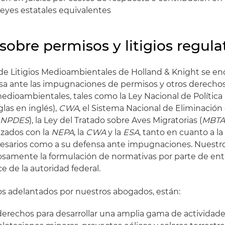
eyes estatales equivalentes
sobre permisos y litigios regula
de Litigios Medioambientales de Holland & Knight se en
sa ante las impugnaciones de permisos y otros derecho
medioambientales, tales como la Ley Nacional de Políti
iglas en inglés),
CWA
, el Sistema Nacional de Eliminació
(
NPDES
), la Ley del Tratado sobre Aves Migratorias (
MBT
izados con la
NEPA
, la
CWA
y la
ESA
, tanto en cuanto a l
cesarios como a su defensa ante impugnaciones. Nuest
samente la formulación de normativas por parte de en
e de la autoridad federal.
os adelantados por nuestros abogados, están:
derechos para desarrollar una amplia gama de actividade