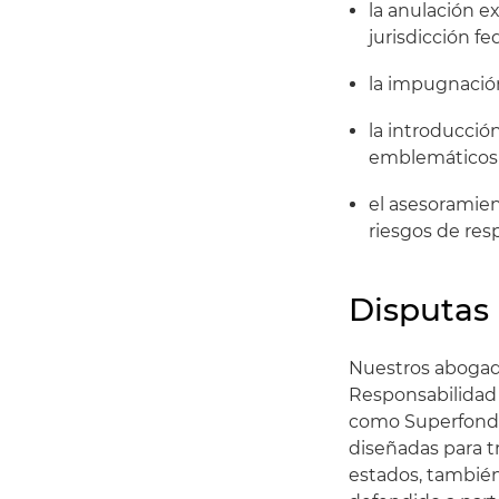
la anulación e
jurisdicción f
la impugnació
la introducci
emblemáticos 
el asesoramien
riesgos de res
Disputas
Nuestros abogad
Responsabilidad
como Superfondo,
diseñadas para t
estados, también