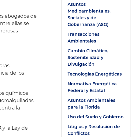
Asuntos
Medioambientales,
los abogados de
Sociales y de
tre ellas se
Gobernanza (ASG)
umerosas
Transacciones
Ambientales
Cambio Climático,
Sostenibilidad y
Divulgación
oras
cia de los
Tecnologías Energéticas
Normativa Energética
Federal y Estatal
los químicos
luoroalquiladas
Asuntos Ambientales
para la Florida
centra la
Uso del Suelo y Gobierno
Litigios y Resolución de
A
y la Ley de
Conflictos