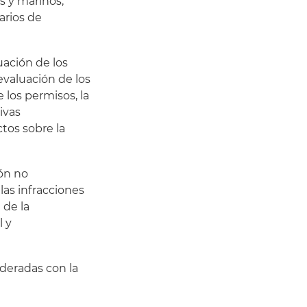
s y marinos,
arios de
uación de los
 evaluación de los
 los permisos, la
ivas
tos sobre la
ón no
las infracciones
 de la
l y
deradas con la