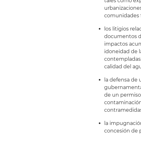
tales como exp
urbanizaciones
comunidades f
los litigios r
documentos d
impactos acumu
idoneidad de l
contempladas, 
calidad del ag
la defensa de
gubernamental
de un permis
contaminación 
contramedidas
la impugnación
concesión de p