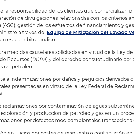
de la responsabilidad de los clientes que comercializan p
aración de divulgaciones relacionadas con los criterios am
(ASG); gestión de los esfuerzos de financiamiento y ges
nistro a través del
Equipo de Mitigación del Lavado V
 en este ámbito jurídico
tra medidas cautelares solicitadas en virtud de la Ley d
de Recursos (
RCRA
) y del derecho consuetudinario por
es de petróleo
nte a indemnizaciones por daños y perjuicios derivados 
les presentadas en virtud de la Ley Federal de Reclam
A
)
te reclamaciones por contaminación de aguas subterráne
 exploración y producción de petróleo y gas en un proce
lamaciones por defectos medioambientales transaccional
ión en juicios por costes de respuesta o contribución en 